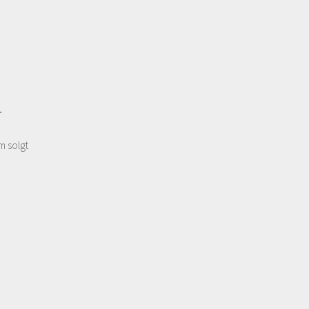
r
m solgt