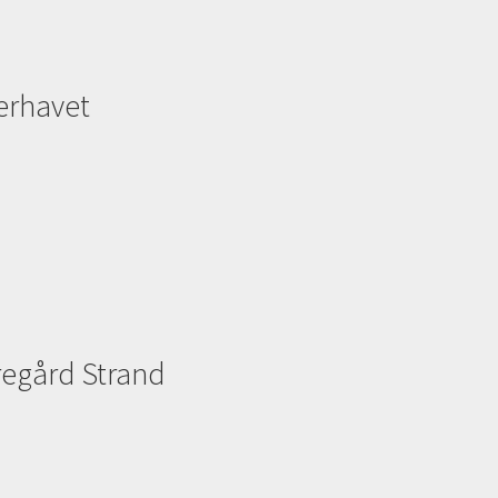
erhavet
regård Strand