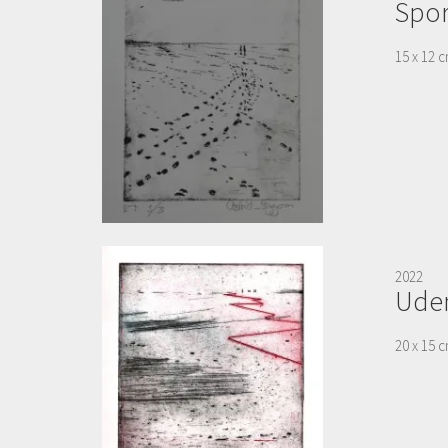
Spo
15 x 12 c
2022
Uden
20 x 15 