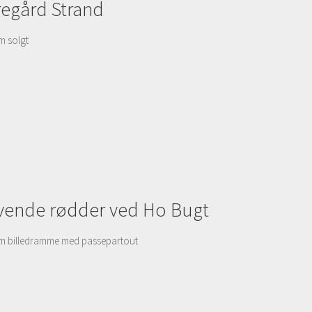
regård Strand
m solgt
ende rødder ved Ho Bugt
cm billedramme med passepartout