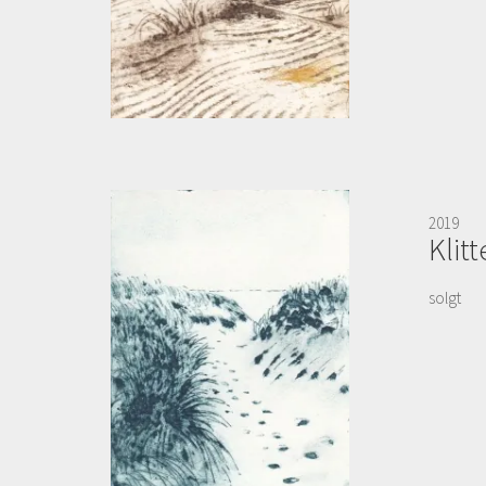
2019
Klit
solgt