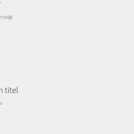
r
m solgt
 titel
cm