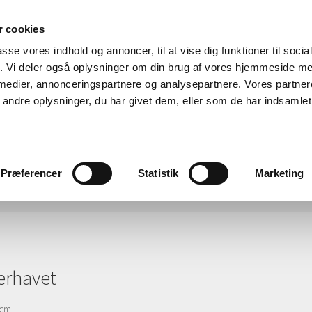
 cookies
passe vores indhold og annoncer, til at vise dig funktioner til soci
fik. Vi deler også oplysninger om din brug af vores hjemmeside m
 medier, annonceringspartnere og analysepartnere. Vores partne
ndre oplysninger, du har givet dem, eller som de har indsamlet 
Præferencer
Statistik
Marketing
afik
Global
OMTALE
udstillinger
CV
kontakt
erhavet
 cm