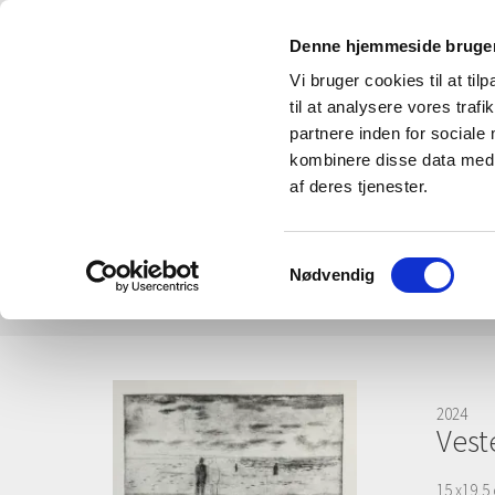
Denne hjemmeside bruger
Vi bruger cookies til at til
til at analysere vores tra
partnere inden for sociale
kombinere disse data med a
af deres tjenester.
Samtykkevalg
Nødvendig
Home
Havn
Natur
Hav og Vadehav
Gr
2024
Vest
15 x19,5