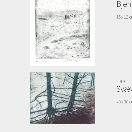
Bjer
15 x 12 c
2019
Svæv
40 x 30 